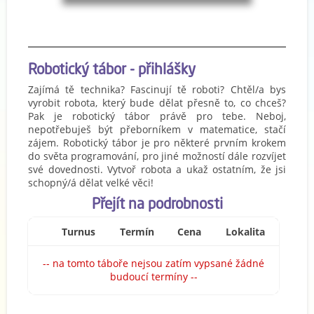
Robotický tábor - přihlášky
Zajímá tě technika? Fascinují tě roboti? Chtěl/a bys
vyrobit robota, který bude dělat přesně to, co chceš?
Pak je robotický tábor právě pro tebe. Neboj,
nepotřebuješ být přeborníkem v matematice, stačí
zájem. Robotický tábor je pro některé prvním krokem
do světa programování, pro jiné možností dále rozvíjet
své dovednosti. Vytvoř robota a ukaž ostatním, že jsi
schopný/á dělat velké věci!
Přejít na podrobnosti
Turnus
Termín
Cena
Lokalita
-- na tomto táboře nejsou zatím vypsané žádné
budoucí termíny --