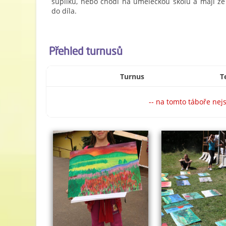
šuplíku, nebo chodí na uměleckou školu a mají ze s
do díla.
Přehled turnusů
Turnus
T
-- na tomto táboře nej