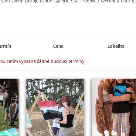
těn svého pokoje osobní galerii. Stačí radost z tvoření a chuť pu
ermín
Cena
Lokalita
sou zatím vypsané žádné budoucí termíny --