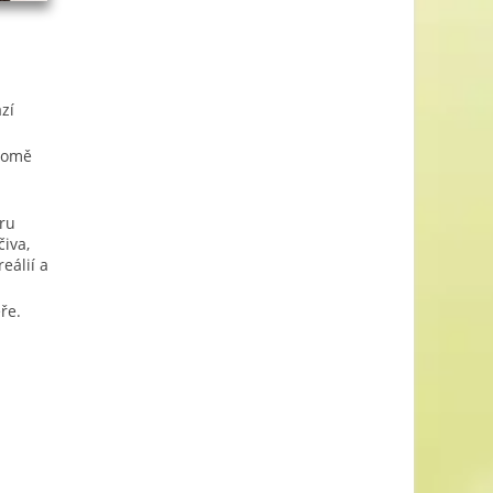
zí
Kromě
ru
čiva,
eálií a
ře.