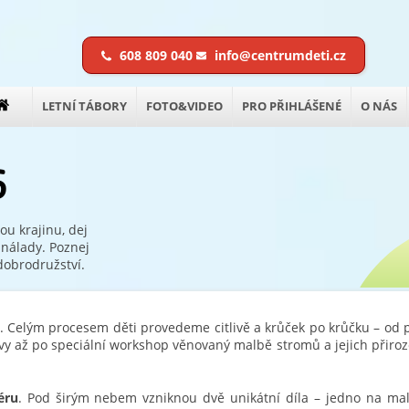
608 809 040
info@centrumdeti.cz
LETNÍ TÁBORY
FOTO&VIDEO
PRO PŘIHLÁŠENÉ
O NÁS
6
ou krajinu, dej
 nálady. Poznej
 dobrodružství.
. Celým procesem děti provedeme citlivě a krůček po krůčku – od 
vy až po speciální workshop věnovaný malbě stromů a jejich přir
éru
. Pod širým nebem vzniknou dvě unikátní díla – jedno na ma