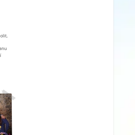
lit,
janu
í