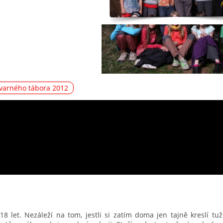
tvarného tábora 2012
 let. Nezáleží na tom, jestli si zatím doma jen tajně kreslí tu