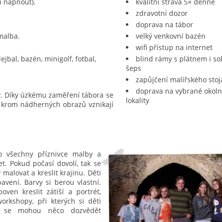
i napnout).
kvalitní strava 5× denně
zdravotní dozor
doprava na tábor
 malba.
velký venkovní bazén
wifi přístup na internet
ejbal, bazén, minigolf, fotbal,
blind rámy s plátnem i solo
šeps
zapůjčení malířského sto
doprava na vybrané okoln
iv. Díky úzkému zaměření tábora se
lokality
k krom nádherných obrazů vznikají
o všechny příznivce malby a
et. Pokud počasí dovolí, tak se
alovat a kreslit krajinu. Děti
bavení. Barvy si berou vlastní.
ven kreslit zátiší a portrét,
rkshopy, při kterých si děti
ci se mohou něco dozvědět