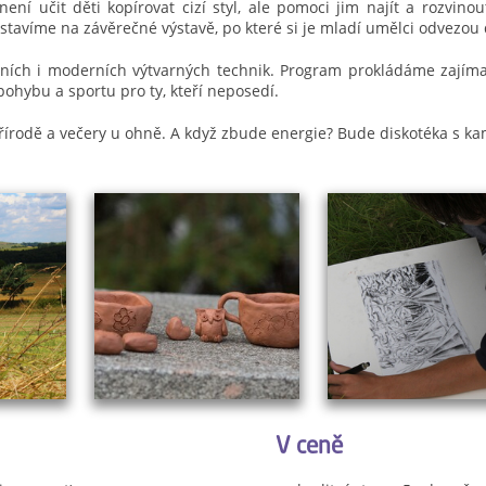
ní učit děti kopírovat cizí styl, ale pomoci jim najít a rozvinout
stavíme na závěrečné výstavě, po které si je mladí umělci odvezou
čních i moderních výtvarných technik. Program prokládáme zajím
pohybu a sportu pro ty, kteří neposedí.
 přírodě a večery u ohně. A když zbude energie? Bude diskotéka s k
V ceně