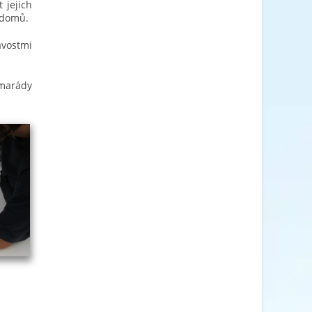
 jejich
 domů.
avostmi
amarády