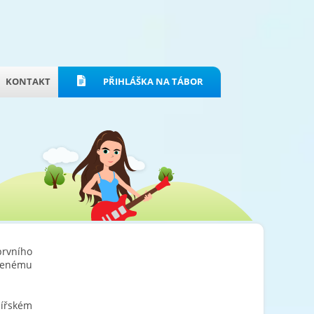
KONTAKT
PŘIHLÁŠKA NA TÁBOR
prvního
ozenému
lířském