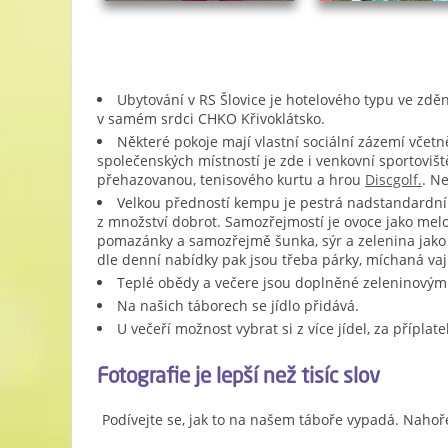
Ubytování na táboře
Ubytování v RS Šlovice je hotelového typu ve zdě
v samém srdci CHKO Křivoklátsko.
Některé pokoje mají vlastní sociální zázemí včetn
společenských místností je zde i venkovní sportoviště
přehazovanou, tenisového kurtu a hrou
Discgolf.
. N
Velkou předností kempu je pestrá nadstandardní 
z množství dobrot. Samozřejmostí je ovoce jako melou
pomazánky a samozřejmě šunka, sýr a zelenina jako ra
dle denní nabídky pak jsou třeba párky, míchaná vaj
Teplé obědy a večere jsou doplněné zeleninovými
Na našich táborech se jídlo přidává.
U večeří možnost vybrat si z více jídel, za přípl
Fotografie je lepší než tisíc slov
Podívejte se, jak to na našem táboře vypadá. Nahoř