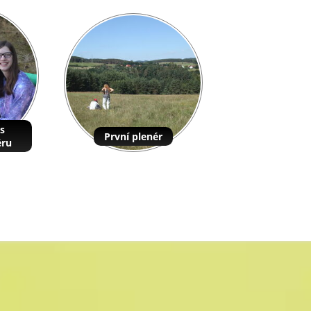
s
První plenér
éru