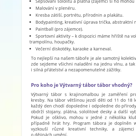
Šepsování sololitu a plátna (zájemci si ho mohou 
Malování v plenéru.
Kresba zátiší, portrétu, přírodnin a plakátu.
Bodypainting, kreativní úprava trička, abstraktní
Paintball (pro zájemce).
Sportovní aktivity – k dispozici máme hřiště na vol
trampolínu, houpačky.
Večerní diskotéky, karaoke a karneval.
To nejlepší na našem táboře je ale samotný kolekt
zde sejdeme všichni naladěni na jednu vlnu, a ta
i silná přátelství a nezapomenutelné zážitky.
Pro koho je Výtvarný tábor tábor vhodný?
Výtvarný tábor s krajinomalbou je zaměření pr
kresby. Na tábor většinou jezdí děti od 11 do 18 l
každý den chodí dopoledne i odpoledne do přírody m
obdrží stojany, plátna, sololitové desky a další vy
Pokud je ošklivo, mohou v jedné z několika klubo
případně hrát hry. Program tábora je doplněn wo
vyzkouší různé kreativní techniky, a zájem
o dějinách umění.