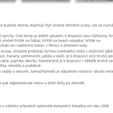
né budově, kterou doplňují čtyři krásné dřevěné sruby, vše se nachá
ě sprchy. Celý kemp je dobře vybaven, k dispozici jsou lůžkoviny. 
 včetně hřiště na fotbal, hřiště na beach voleybal, hřiště na
echybí ani nadzemní bazén s filtrací a ohřevem vody.
strava. Snídaně probíhají formou švédského stolu s možností výbě
n, banány, pomeranče, jablka a další. Je k dispozici více druhů pe
jče, paprika, okurka. Standardně je k dispozici i několik druhů cer
íčka, vánočky a podobně.
 saláty a ovocem. Samozřejmostí je odpolední svačina i druhá veče
atek pak vegetariánské menu a další diety po dohodě.
e v nabídce případně naleznete kompletní fotoalba od roku 2008.