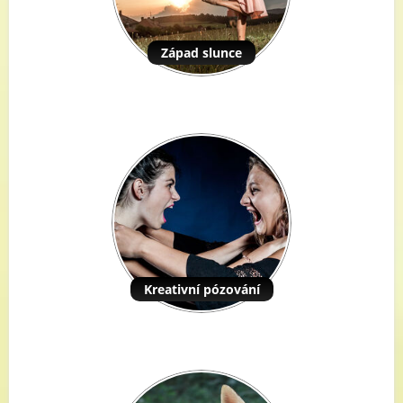
Západ slunce
Kreativní pózování