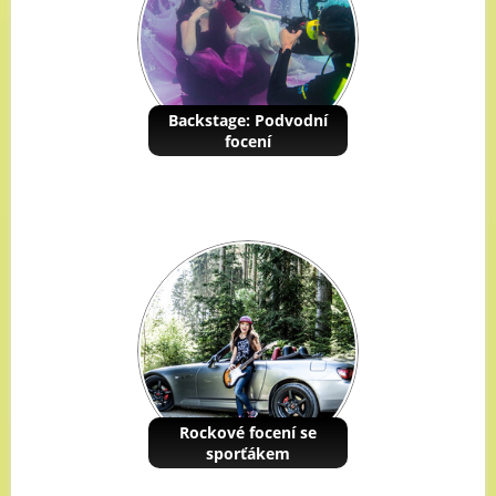
Backstage: Podvodní
focení
Rockové focení se
sporťákem