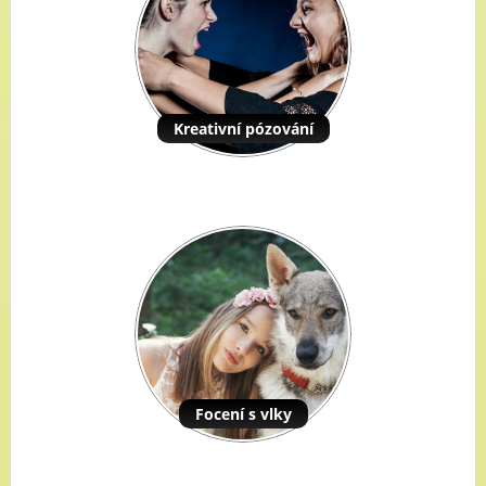
Kreativní pózování
Focení s vlky