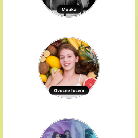
Mouka
Ovocné focení