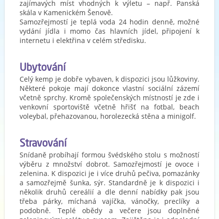
zajímavých míst vhodných k výletu – např. Panská
skála v Kamenickém Šenově.
Samozřejmostí je teplá voda 24 hodin denně, možné
vydání jídla i momo čas hlavních jídel, připojení k
internetu i elektřina v celém středisku.
Ubytování
Celý kemp je dobře vybaven, k dispozici jsou lůžkoviny.
Některé pokoje mají dokonce vlastní sociální zázemí
včetně sprchy. Kromě společenských místností je zde i
venkovní sportoviště včetně hřišť na fotbal, beach
voleybal, přehazovanou, horolezecká stěna a minigolf.
Stravování
Snídaně probíhají formou švédského stolu s možností
výběru z množství dobrot. Samozřejmostí je ovoce i
zelenina. K dispozici je i více druhů pečiva, pomazánky
a samozřejmě šunka, sýr. Standardně je k dispozici i
několik druhů cereálií a dle denní nabídky pak jsou
třeba párky, míchaná vajíčka, vánočky, preclíky a
podobně. Teplé obědy a večere jsou doplněné