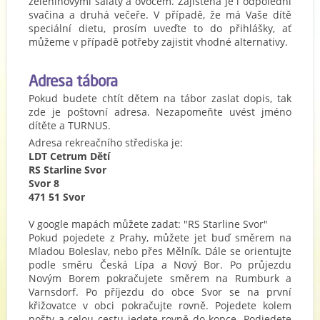
zeleninovými saláty a ovocem. Zajištěna je i odpolední
svačina a druhá večeře. V případě, že má Vaše dítě
speciální dietu, prosím uveďte to do přihlášky, ať
můžeme v případě potřeby zajistit vhodné alternativy.
Adresa tábora
Pokud budete chtít dětem na tábor zaslat dopis, tak
zde je poštovní adresa. Nezapomeňte uvést jméno
dítěte a TURNUS.
Adresa rekreačního střediska je:
LDT Cetrum Dětí
RS Starline Svor
Svor 8
471 51 Svor
V google mapách můžete zadat: "RS Starline Svor"
Pokud pojedete z Prahy, můžete jet buď směrem na
Mladou Boleslav, nebo přes Mělník. Dále se orientujte
podle směru Česká Lípa a Nový Bor. Po průjezdu
Novým Borem pokračujete směrem na Rumburk a
Varnsdorf. Po příjezdu do obce Svor se na první
křižovatce v obci pokračujte rovně. Pojedete kolem
pošty a celou cestu jedete rovně do kopce. Podjedete