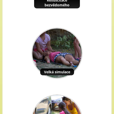
Resuscitace
bezvědomého
Velká simulace