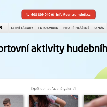
608 809 040
info@centrumdeti.cz
LETNÍ TÁBORY
FOTO&VIDEO
PRO PŘIHLÁŠENÉ
O NÁS
ortovní aktivity hudební
[zpět do nadřazené galerie]