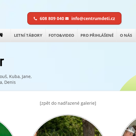
608 809 040
info@centrumdeti.cz
LETNÍ TÁBORY
FOTO&VIDEO
PRO PŘIHLÁŠENÉ
O NÁS
r
ouš, Kuba, Jane,
ra, Denis
[zpět do nadřazené galerie]