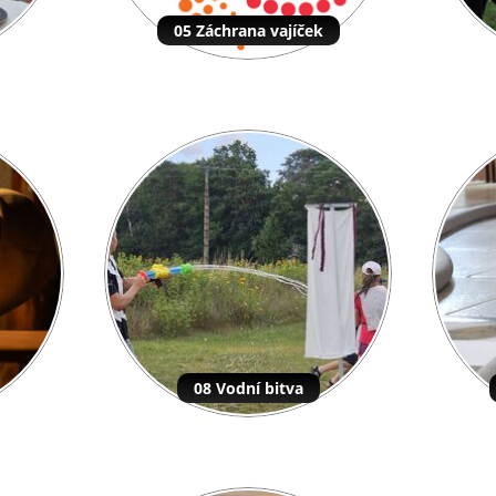
05 Záchrana vajíček
08 Vodní bitva