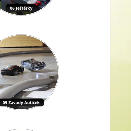
06 Ještěrky
09 Závody Autíček