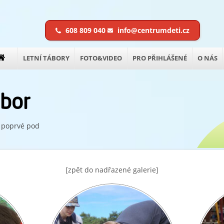
608 809 040
info@centrumdeti.cz
LETNÍ TÁBORY
FOTO&VIDEO
PRO PŘIHLÁŠENÉ
O NÁS
ábor
s poprvé pod
[zpět do nadřazené galerie]