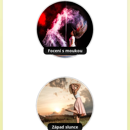
Focení s moukou
Západ slunce