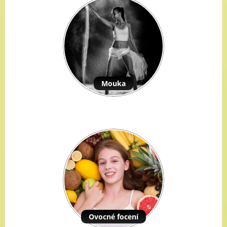
Mouka
Ovocné focení