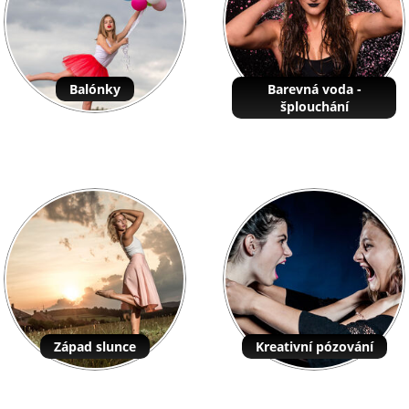
Balónky
Barevná voda -
šplouchání
Západ slunce
Kreativní pózování