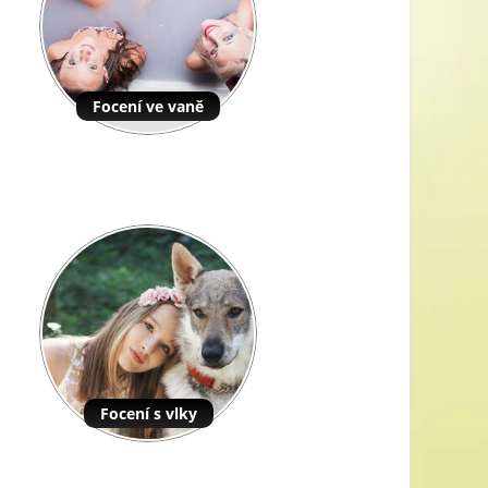
Focení ve vaně
Focení s vlky