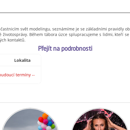
 účastnicím svět modelingu, seznámíme je se základními pravidly oblé
vé životosprávy. Během tábora úzce splupracujeme s lidmi, kteří se
vých kontaktů.
Přejít na podrobnosti
Lokalita
budoucí termíny --