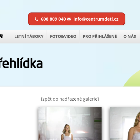
608 809 040
info@centrumdeti.cz
LETNÍ TÁBORY
FOTO&VIDEO
PRO PŘIHLÁŠENÉ
O NÁS
řehlídka
[zpět do nadřazené galerie]