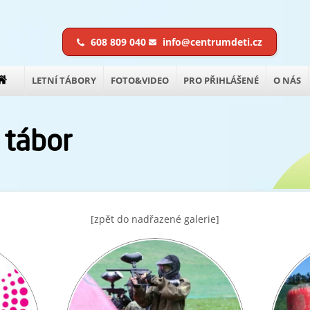
608 809 040
info@centrumdeti.cz
LETNÍ TÁBORY
FOTO&VIDEO
PRO PŘIHLÁŠENÉ
O NÁS
 tábor
[zpět do nadřazené galerie]