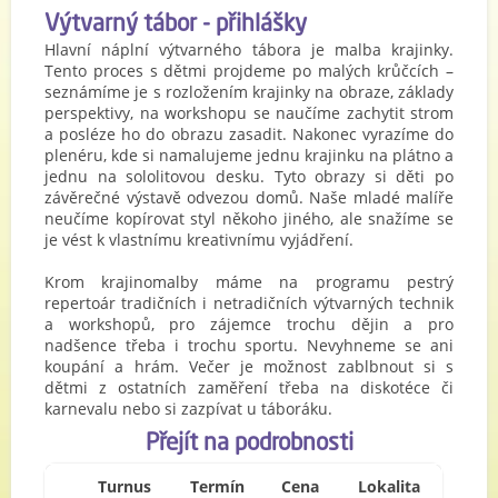
Výtvarný tábor - přihlášky
Hlavní náplní výtvarného tábora je malba krajinky.
Tento proces s dětmi projdeme po malých krůčcích –
seznámíme je s rozložením krajinky na obraze, základy
perspektivy, na workshopu se naučíme zachytit strom
a posléze ho do obrazu zasadit. Nakonec vyrazíme do
plenéru, kde si namalujeme jednu krajinku na plátno a
jednu na sololitovou desku. Tyto obrazy si děti po
závěrečné výstavě odvezou domů. Naše mladé malíře
neučíme kopírovat styl někoho jiného, ale snažíme se
je vést k vlastnímu kreativnímu vyjádření.
Krom krajinomalby máme na programu pestrý
repertoár tradičních i netradičních výtvarných technik
a workshopů, pro zájemce trochu dějin a pro
nadšence třeba i trochu sportu. Nevyhneme se ani
koupání a hrám. Večer je možnost zablbnout si s
dětmi z ostatních zaměření třeba na diskotéce či
karnevalu nebo si zazpívat u táboráku.
Přejít na podrobnosti
Turnus
Termín
Cena
Lokalita