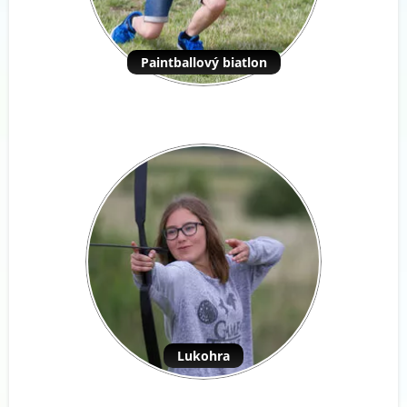
Paintballový biatlon
Lukohra