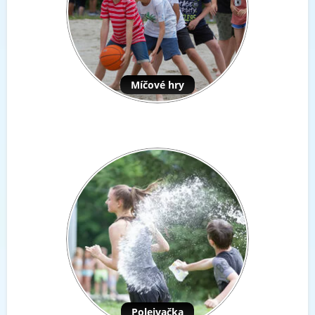
Míčové hry
Polejvačka