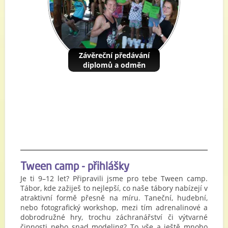
Závěreční předávání
diplomů a odměn
Tween camp - přihlášky
Je ti 9–12 let? Připravili jsme pro tebe Tween camp.
Tábor, kde zažiješ to nejlepší, co naše tábory nabízejí v
atraktivní formě přesně na míru. Taneční, hudební,
nebo fotografický workshop, mezi tím adrenalinové a
dobrodružné hry, trochu záchranářství či výtvarné
činnosti nebo snad modeling? To vše a ještě mnoho