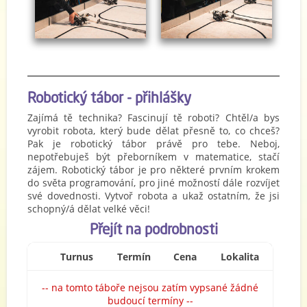
Robotický tábor - přihlášky
Zajímá tě technika? Fascinují tě roboti? Chtěl/a bys
vyrobit robota, který bude dělat přesně to, co chceš?
Pak je robotický tábor právě pro tebe. Neboj,
nepotřebuješ být přeborníkem v matematice, stačí
zájem. Robotický tábor je pro některé prvním krokem
do světa programování, pro jiné možností dále rozvíjet
své dovednosti. Vytvoř robota a ukaž ostatním, že jsi
schopný/á dělat velké věci!
Přejít na podrobnosti
Turnus
Termín
Cena
Lokalita
-- na tomto táboře nejsou zatím vypsané žádné
budoucí termíny --