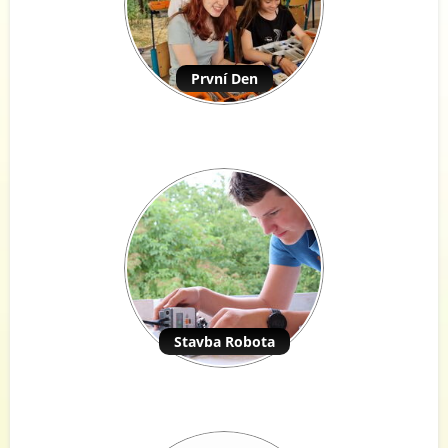
První Den
Stavba Robota