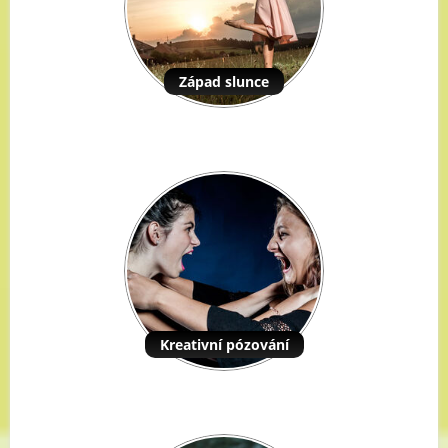
Západ slunce
Kreativní pózování